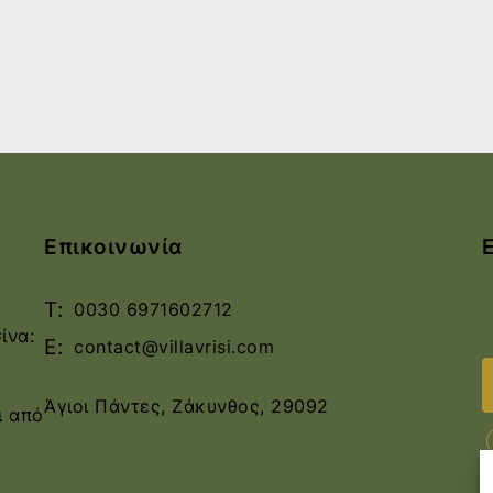
Επικοινωνία
T:
0030 6971602712
ίνα:
E:
contact@villavrisi.com
Άγιοι Πάντες, Ζάκυνθος, 29092
ι από